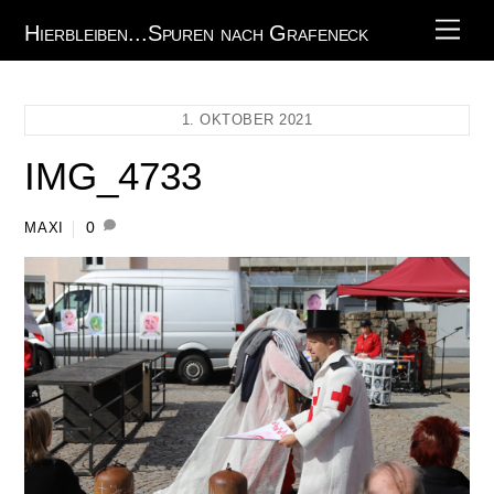
Skip
Men
Hierbleiben...Spuren nach Grafeneck
to
content
1. OKTOBER 2021
IMG_4733
0
MAXI