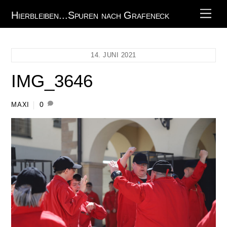
Skip
Men
Hierbleiben...Spuren nach Grafeneck
to
content
14. JUNI 2021
IMG_3646
0
MAXI