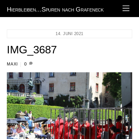
Skip
Men
Hierbleiben...Spuren nach Grafeneck
to
content
14. JUNI 2021
IMG_3687
0
MAXI